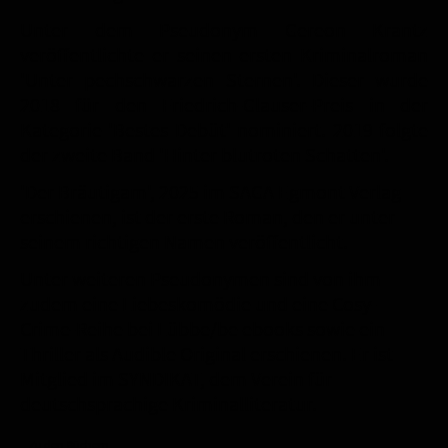
Unter dem Pseudonym Gereon Krantz
veröffentlichte er seinen ersten Kriminalroman
'Unter pechschwarzen Sternen'. Dieser wurde
2018 für den Friedrich-Glauser-Preis in der
Kategorie 'Bestes Debüt' nominiert. 2019 folgte
der zweite Band 'Hinter blutroten Schatten'.
'Der Bräutigam', 2025 im SAGA Egmont Verlag
erschienen, ist der erste Roman, den er unter
seinem richtigen Namen veröffentlicht.
Unter weiteren Pseudonymen sind von ihm
zudem eine Liebeskomödie und eine Cosy-
Crime-Reihe bei Lübbe/be ebooks sowie ein
Thriller als Audible Original erschienen. Er ist
Mitglied im SYNDIKAT, dem Verein für
deutschsprachige Kriminalliteratur.
Zu den Büchern