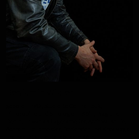
Benjamin Wiater
geboren 1982, studierte Germanistik,
Philosophie und Sinologie in Köln, Prag und
Berlin. Er war als Lagerarbeiter, Archivaushilfe,
Ashram-Hausmeister, Bartender und Krav Maga-
Trainer tätig. Heute lebt er in Köln.