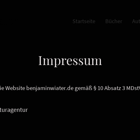
ater
Startseite
Bücher
Au
Impressum
 die Website benjaminwiater.de gemäß § 10 Absatz 3 MDst
aturagentur